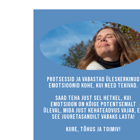
Protsessid ja vabastad üleskerkinud
emotsioonid kohe, kui need tekivad.
Saad teha just sel hetkel, kui
emotsioon on kõige potentsemalt
üleval, mida just kehateadvus vajab, 
see juuretasandilt vabaks lasta!
KIIRE, TÕHUS JA TOIMIV!