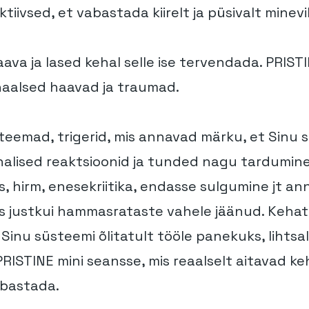
tiivsed, et vabastada kiirelt ja püsivalt minev
ava ja lased kehal selle ise tervendada. PRIST
aalsed haavad ja traumad.
 teemad, trigerid, mis annavad märku, et Sinu s
halised reaktsioonid ja tunded nagu tardumine,
, hirm, enesekriitika, endasse sulgumine jt a
leks justkui hammasrataste vahele jäänud. Keha
Sinu süsteemi õlitatult tööle panekuks, lihtsal
RISTINE mini seansse, mis reaalselt aitavad ke
abastada.