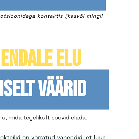
otsioonidega kontaktis (kasvõi mingil
ENDALE ELU
ISELT VÄÄRID
lu, mida tegelikult soovid elada.
kokteilid on võrratud vahendid, et luua