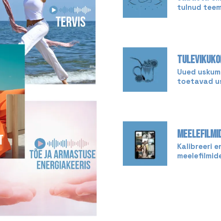
tulnud teem
TULEVIKUKO
Uued uskumu
toetavad u
MEELEFILMI
Kalibreeri e
meelefilmide