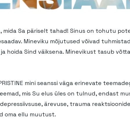
, mida Sa päriselt tahad! Sinus on tohutu pot
ättesaadav. Mineviku mõjutused võivad tuhmist
ja hoida Sind väiksena. Minevikust tasub võtta
RISTINE mini seanssi väga erinevate teemadeg
eemad, mis Su elus üles on tulnud, endast mus
depressiivsuse, ärevuse, trauma reaktsioonid
vid oma ellu muutust.