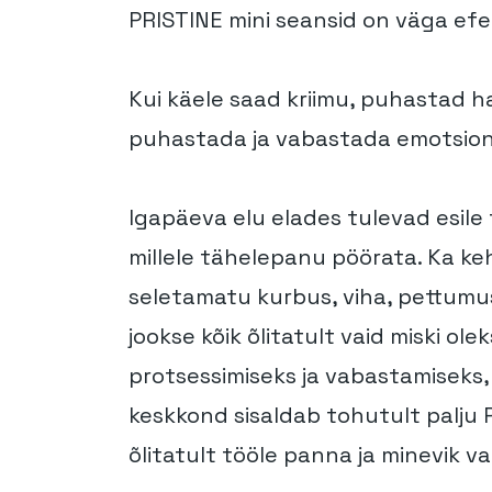
PRISTINE mini seansid on väga efek
Kui käele saad kriimu, puhastad ha
puhastada ja vabastada emotsion
Igapäeva elu elades tulevad esile
millele tähelepanu pöörata. Ka ke
seletamatu kurbus, viha, pettumus
jookse kõik õlitatult vaid miski o
protsessimiseks ja vabastamiseks, 
keskkond sisaldab tohutult palju P
õlitatult tööle panna ja minevik v