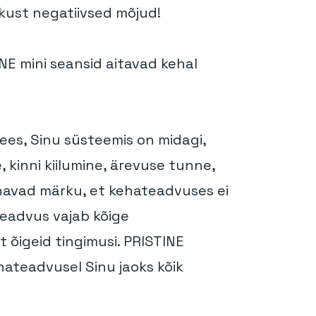
ikust negatiivsed mõjud!
INE mini seansid aitavad kehal
ees, Sinu süsteemis on midagi,
 kinni kiilumine, ärevuse tunne,
nnavad märku, et kehateadvuses ei
teadvus vajab kõige
t õigeid tingimusi. PRISTINE
hateadvusel Sinu jaoks kõik