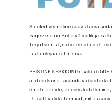
Sa oled võimeline saavutama seda
vägev elu on Sulle võimalik ja k
tegutsemist, saboteerida suhteid 
lasta ülejäänul minna.
PRISTINE KESKKOND sisaldab 50+ P
alateadvuse tasandil vabastada t
emotsioonide, eneses kahtlemise, 
lihtsalt valida teemad, milles soo