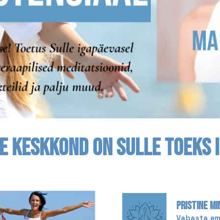
E KESKKOND ON SULLE TOEKS 
PRISTINE MI
Vabasta emo