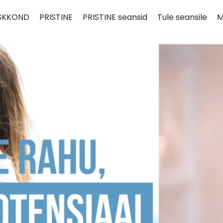
ESKKOND
PRISTINE
PRISTINE seansid
Tule seansile
M