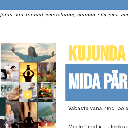
 juhul, kui tunned emotsioone, suudad olla oma em
KUJUNDA 
MIDA PÄR
Vabasta vana ning loo e
Meelefilmid ja tuleviku