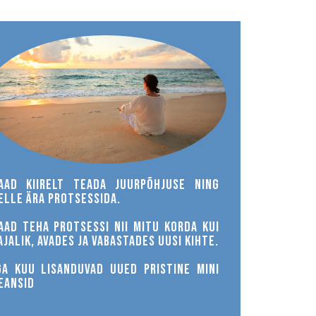
aad kiirelt teada juurpõhjuse ning
elle ära protsessida.
aad teha protsessi nii mitu korda kui
ajalik, AVADES JA VABASTADES uusi kihte.
GA KUU LISANDUVAD UUED PRISTINE mini
eansid