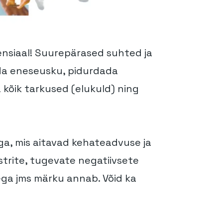
ensiaal! Suurepärased suhted ja
ada eneseusku, pidurdada
 kõik tarkused (elukuld) ning
a, mis aitavad kehateadvuse ja
trite, tugevate negatiivsete
ega jms märku annab. Võid ka