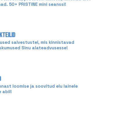
ad. 50+ PRISTINE mini seanssi!
KTEILID
sed salvestustel, mis kinnistavad
skumused Sinu alateadvusesse!
D
nnast loomise ja soovitud elu lainele
 abil!