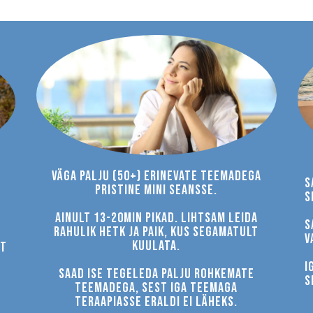
Väga palju (50+) erinevate teemadega
S
PRISTINE MINI SEANSSE.
s
Ainult 13-20min pikad. Lihtsam leida
S
rahulik hetk ja paik, kus segamatult
v
kuulata.
et
I
SAAD ISE TEGELEDA PALJU ROHKEMATE
s
TEEMADEGA, SEST IGA TEEMAGA
TERAAPIASSE ERALDI EI LÄHEKS.