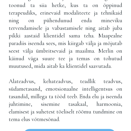
toonud ta siia hetke, kus ta on õppinud
terapeudiks, erinevaid modaliteete ja tehnikaid
ning on pühendunud enda mineviku
tervendamisele ja vabastamisele ning aitab juba
pikki aastaid klientidel sama teha. Maapealne
paradiis iseenda sees, mis kiirgab välja ja mõjutab
seest välja ümbritsevaid ja maailma. Merlin on
käinud väga suure tee ja temas on tohutud
muutused, mida aitab ka klientidel saavutada.
Alateadvus, kehateadvus, teadlik teadvus,
südametasand, emotsionaalne intelligentsus on
tasandid, millega ta tööd teeb. Enda elu ja iseenda
juhtimine, sisemine tasakaal, harmoonia,
elamisest ja suhetest tõeliselt rõõmu tundmine on
tema elus võtmesõnad.