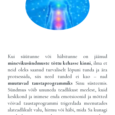
Kui süütunne või häbitunne on jäänud
minevikusündmuste tõttu kehasse kinni
, ilma et
neid oleks saanud turvaliselt lõpuni tunda ja ära
protsessida, siis need tunded ei kao – nad
muutuvad taustaprogrammiks
Sinu süsteemis.
Sündmus võib ununeda teadlikust meelest, kuid
keskkond ja inimese enda emotsioonid ja mõtted
võivad taustaprogrammi trigerdada meenutades
alateadlikult valu, hirmu või häbi, mida Sa kunagi