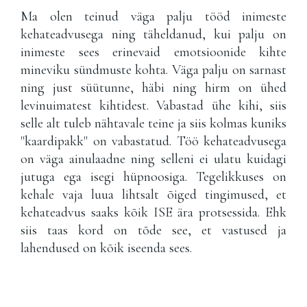
Ma olen teinud väga palju tööd inimeste
kehateadvusega ning täheldanud, kui palju on
inimeste sees erinevaid emotsioonide kihte
mineviku sündmuste kohta. Väga palju on sarnast
ning just süütunne, häbi ning hirm on ühed
levinuimatest kihtidest. Vabastad ühe kihi, siis
selle alt tuleb nähtavale teine ja siis kolmas kuniks
"kaardipakk" on vabastatud. Töö kehateadvusega
on väga ainulaadne ning selleni ei ulatu kuidagi
jutuga ega isegi hüpnoosiga. Tegelikkuses on
kehale vaja luua lihtsalt õiged tingimused, et
kehateadvus saaks kõik ISE ära protsessida. Ehk
siis taas kord on tõde see, et vastused ja
lahendused on kõik iseenda sees.