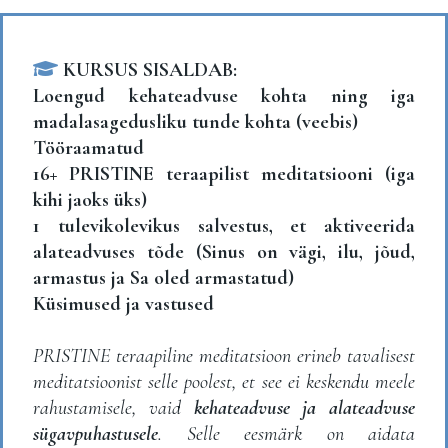
KURSUS SISALDAB:
Loengud kehateadvuse kohta ning iga
madalasagedusliku tunde kohta (veebis)
Tööraamatud
16+ PRISTINE teraapilist meditatsiooni (iga
kihi jaoks üks)
1 tulevikolevikus salvestus, et aktiveerida
alateadvuses tõde (Sinus on vägi, ilu, jõud,
armastus ja Sa oled armastatud)
Küsimused ja vastused
PRISTINE teraapiline meditatsioon erineb tavalisest
meditatsioonist selle poolest, et see ei keskendu meele
rahustamisele, vaid
kehateadvuse ja alateadvuse
sügavpuhastusele
. Selle eesmärk on aidata