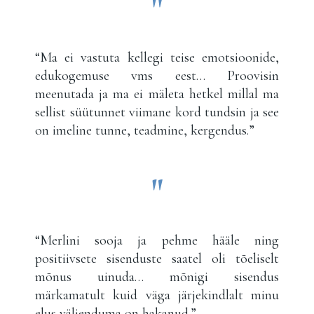
"
“Ma ei vastuta kellegi teise emotsioonide,
edukogemuse vms eest… Proovisin
meenutada ja ma ei mäleta hetkel millal ma
sellist süütunnet viimane kord tundsin ja see
on imeline tunne, teadmine, kergendus.”
"
“Merlini sooja ja pehme hääle ning
positiivsete sisenduste saatel oli tõeliselt
mõnus uinuda… mõnigi sisendus
märkamatult kuid väga järjekindlalt minu
elus väljenduma on hakanud.”