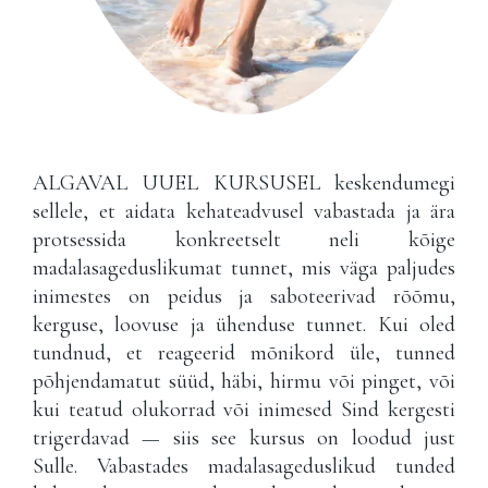
ALGAVAL UUEL KURSUSEL keskendumegi
sellele, et aidata kehateadvusel vabastada ja ära
protsessida konkreetselt neli kõige
madalasageduslikumat tunnet, mis väga paljudes
inimestes on peidus ja saboteerivad rõõmu,
kerguse, loovuse ja ühenduse tunnet. Kui oled
tundnud, et reageerid mõnikord üle, tunned
põhjendamatut süüd, häbi, hirmu või pinget, või
kui teatud olukorrad või inimesed Sind kergesti
trigerdavad — siis see kursus on loodud just
Sulle. Vabastades madalasageduslikud tunded