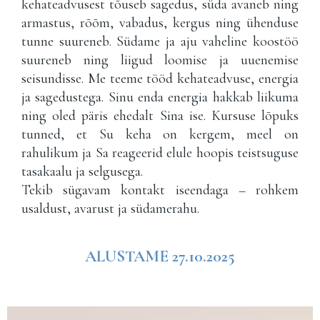
kehateadvusest tõuseb sagedus, süda avaneb ning
armastus, rõõm, vabadus, kergus ning ühenduse
tunne suureneb. Südame ja aju vaheline koostöö
suureneb ning liigud loomise ja uuenemise
seisundisse. Me teeme tööd kehateadvuse, energia
ja sagedustega. Sinu enda energia hakkab liikuma
ning oled päris ehedalt Sina ise. Kursuse lõpuks
tunned, et Su keha on kergem, meel on
rahulikum ja Sa reageerid elule hoopis teistsuguse
tasakaalu ja selgusega.
Tekib sügavam kontakt iseendaga – rohkem
usaldust, avarust ja südamerahu.
ALUSTAME
27.10.2025