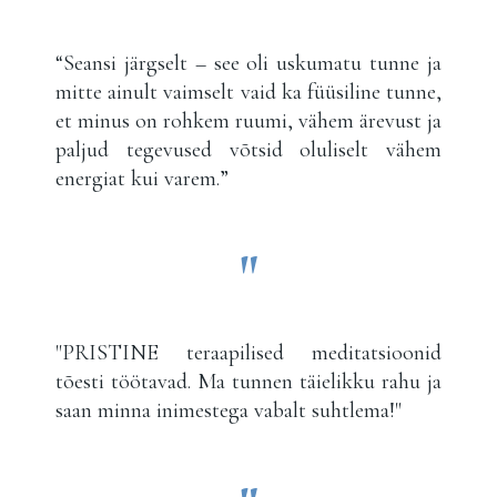
“Seansi järgselt – see oli uskumatu tunne ja
mitte ainult vaimselt vaid ka füüsiline tunne,
et minus on rohkem ruumi, vähem ärevust ja
paljud tegevused võtsid oluliselt vähem
energiat kui varem.”
"
"PRISTINE teraapilised meditatsioonid
tõesti töötavad. Ma tunnen täielikku rahu ja
saan minna inimestega vabalt suhtlema!"