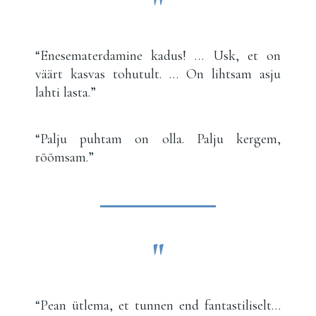
"
“Enesematerdamine kadus! … Usk, et on
väärt kasvas tohutult. … On lihtsam asju
lahti lasta.”
“Palju puhtam on olla. Palju kergem,
rõõmsam.”
"
“Pean ütlema, et tunnen end fantastiliselt…