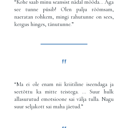
“Kohe saab minu seansist nädal mööda… Aga
see tunne püsib! Olen palju rõõmsam,
naeratan rohkem, mingi rahutunne on sees,
kergus hinges, tänutunne.”
"
“Ma ei ole enam nii kriitiline iseendaga ja
seetõttu ka mitte teistega. … Suur hulk
allasurutud emotsioone sai välja tulla. Nagu
suur seljakott sai maha jäetud.”