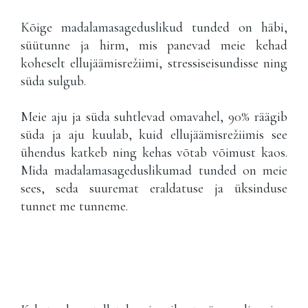
Kõige madalamasageduslikud tunded on häbi,
süütunne ja hirm, mis panevad meie kehad
koheselt ellujäämisrežiimi, stressiseisundisse ning
süda sulgub.
Meie aju ja süda suhtlevad omavahel, 90% räägib
süda ja aju kuulab, kuid ellujäämisrežiimis see
ühendus katkeb ning kehas võtab võimust kaos.
Mida madalamasageduslikumad tunded on meie
sees, seda suuremat eraldatuse ja üksinduse
tunnet me tunneme.