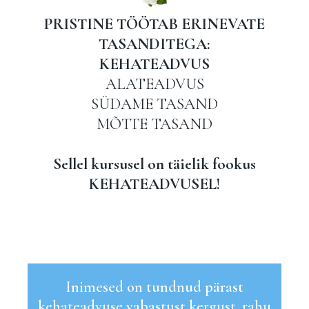
PRISTINE TÖÖTAB ERINEVATE
TASANDITEGA:
KEHATEADVUS
ALATEADVUS
SÜDAME TASAND
MÕTTE TASAND
Sellel kursusel on täielik fookus
KEHATEADVUSEL!
Inimesed on tundnud pärast
kehateadvuse vabastust kergust, rahu