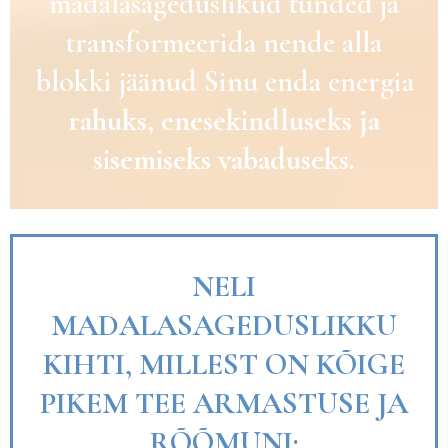
madalasageduslikud tunded ja
transformeerida nende alla
blokki jäänud Sinu enda energia
rahuks, enesekindluseks ja
sisemiseks vabaduseks.
NELI
MADALASAGEDUSLIKKU
KIHTI, MILLEST ON KÕIGE
PIKEM TEE ARMASTUSE JA
RÕÕMUNI: