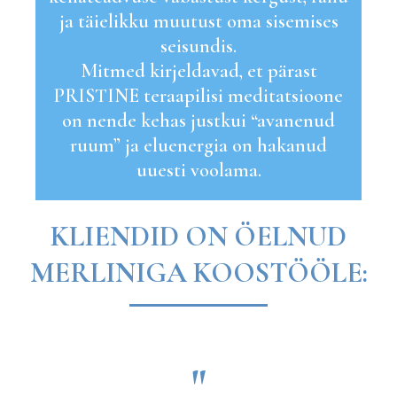
ja täielikku muutust oma sisemises
seisundis.
Mitmed kirjeldavad, et pärast
PRISTINE teraapilisi meditatsioone
on nende kehas justkui “avanenud
ruum” ja eluenergia on hakanud
uuesti voolama.
KLIENDID ON ÖELNUD
MERLINIGA KOOSTÖÖLE:
"