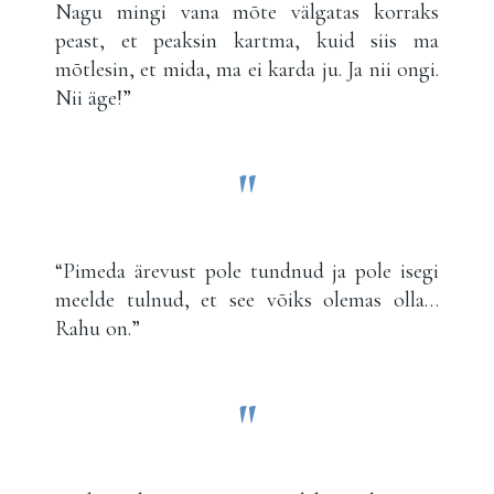
Nagu mingi vana mõte välgatas korraks
peast, et peaksin kartma, kuid siis ma
mõtlesin, et mida, ma ei karda ju. Ja nii ongi.
Nii äge!”
"
“Pimeda ärevust pole tundnud ja pole isegi
meelde tulnud, et see võiks olemas olla…
Rahu on.”
"