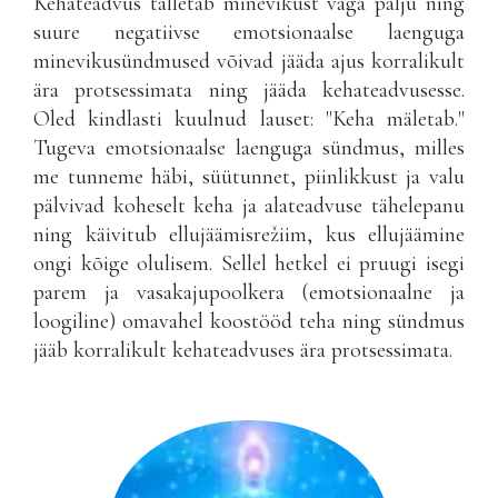
Kehateadvus talletab minevikust väga palju ning
suure negatiivse emotsionaalse laenguga
minevikusündmused võivad jääda ajus korralikult
ära protsessimata ning jääda kehateadvusesse.
Oled kindlasti kuulnud lauset: "Keha mäletab."
Tugeva emotsionaalse laenguga sündmus, milles
me tunneme häbi, süütunnet, piinlikkust ja valu
pälvivad koheselt keha ja alateadvuse tähelepanu
ning käivitub ellujäämisrežiim, kus ellujäämine
ongi kõige olulisem. Sellel hetkel ei pruugi isegi
parem ja vasakajupoolkera (emotsionaalne ja
loogiline) omavahel koostööd teha ning sündmus
jääb korralikult kehateadvuses ära protsessimata.